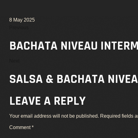
URBAN KIZ
8 May 2025
MEN & LADY STYLING
Previous
BACHATA NIVEAU INTERM
WEST COAST SWING
Next
SALSA & BACHATA NIVE
LEAVE A REPLY
Your email address will not be published.
Required fields 
Comment
*