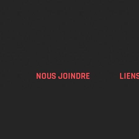
NOUS JOINDRE
LIEN
RE
Inscripti
info@qualogic-prod.com
+1 514 924-9472
Tarifs
+1 514 691-8457
Calendri
5925 Bd Payer Saint-