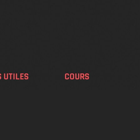
S UTILES
COURS
on
Bachata
Salsa
er
Urban Kiz