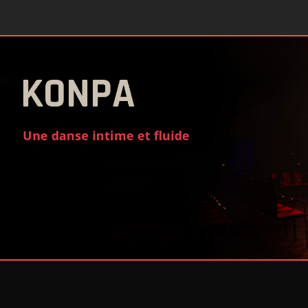
URBAN KIZ
MEN & LADY STYLING
KONPA
WEST COAST SWING
Une danse intime et fluide