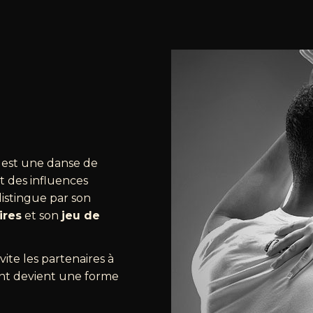
est une danse de
t des influences
distingue par son
ires
et son
jeu de
vite les partenaires à
t devient une forme