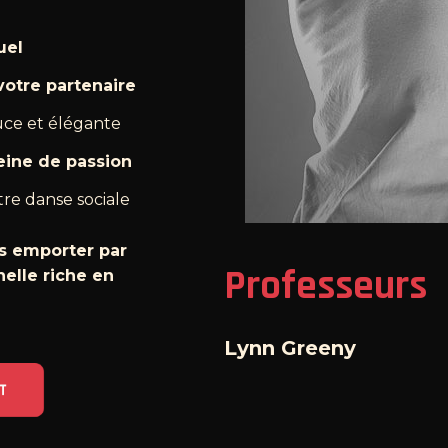
uel
otre partenaire
ce et élégante
eine de passion
tre danse sociale
s emporter par
Professeurs
nelle riche en
Lynn Greeny
NT