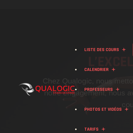
LISTE DES COURS
L’EXCE
CALENDRIER
Chez Qualogic, nous metton
BACHATA
PROFESSEURS
notre engagement, nous av
SALSA
cou
PHOTOS ET VIDÉOS
KONPA
TARIFS