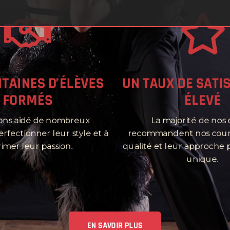
TAINES D’ÉLÈVES
UN TAUX DE SATI
FORMÉS
ÉLEVÉ
ons aidé de nombreux
La majorité de nos 
rfectionner leur style et à
recommandent nos cour
imer leur passion.
qualité et leur approche
unique.
EN SAVOIR PLUS