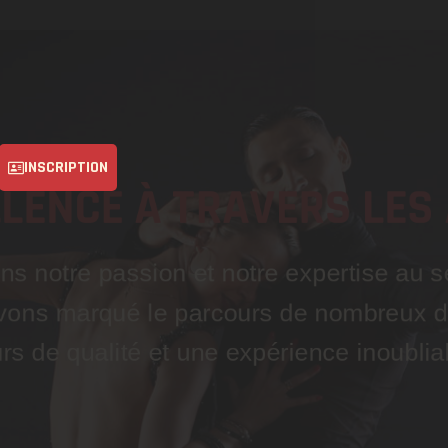
INSCRIPTION
LLENCE À TRAVERS LES
s notre passion et notre expertise au s
ons marqué le parcours de nombreux da
rs de qualité et une expérience inoublia