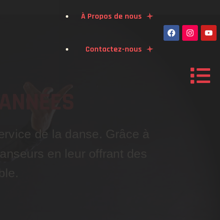
À Propos de nous
Contactez-nous
 ANNÉES
ervice de la danse. Grâce à
nseurs en leur offrant des
ble.