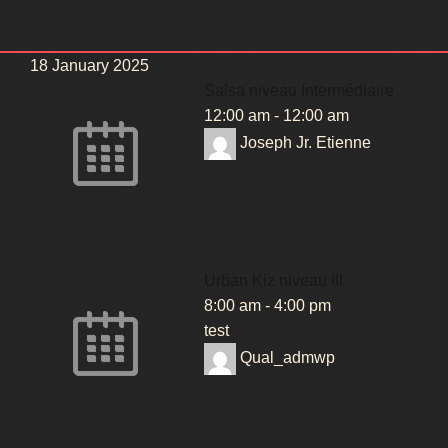
URBAN KIZ
18 January 2025
MEN & LADY STYLING
Salsa niveau Intermédiaire
12:00 am
-
12:00 am
WEST COAST SWING
Joseph Jr. Etienne
Urban Kiz niveau III
8:00 am
-
4:00 pm
test
Qual_admwp