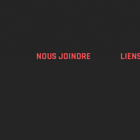
NOUS JOINDRE
LIEN
RE
Inscripti
info@qualogic-prod.com
+1 514 924-9472
Tarifs
+1 514 691-8457
Calendri
5925 Bd Payer Saint-
Professe
Hubert, Québec J3Y
6W6
À propos