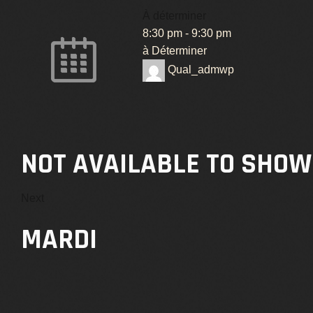
À déterminer
8:30 pm
-
9:30 pm
à Déterminer
Qual_admwp
NOT AVAILABLE TO SHOW
Next
MARDI