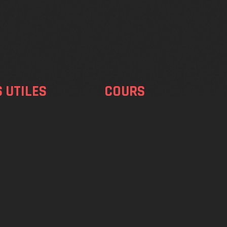
S UTILES
COURS
on
Bachata
Salsa
er
Urban Kiz
urs
Konpa
 de nous
Men & Lady Styling